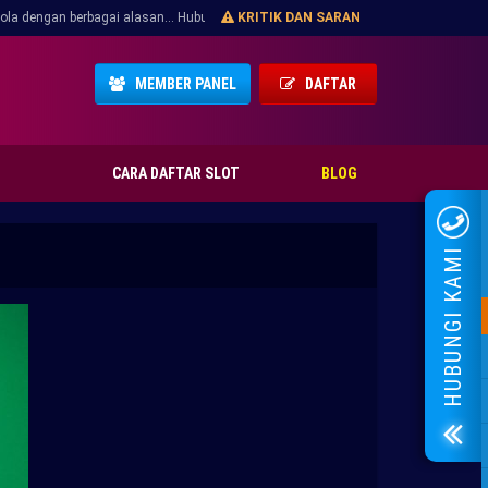
 berbagai alasan... Hubungi CS via Live Chat demi keamanan User ID anda.
KRITIK DAN SARAN
MEMBER PANEL
DAFTAR
CARA DAFTAR SLOT
BLOG
HUBUNGI KAMI