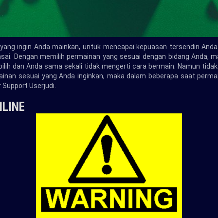
yang ingin Anda mainkan, untuk mencapai kepuasan tersendiri An
asai. Dengan memilih permainan yang sesuai dengan bidang Anda, ma
ilih dan Anda sama sekali tidak mengerti cara bermain. Namun tidak
inan sesuai yang Anda inginkan, maka dalam beberapa saat permain
Support Userjudi.
NLINE