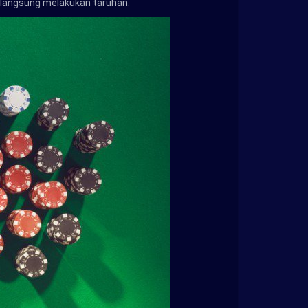
 langsung melakukan taruhan.