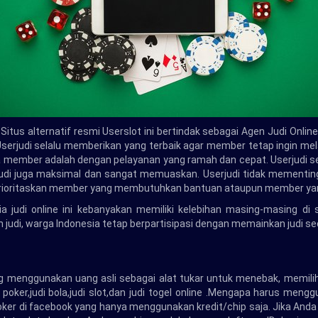
Situs alternatif resmi Userslot ini bertindak sebagai Agen Judi O
. Userjudi selalu memberikan yang terbaik agar member tetap ingin me
ra member adalah dengan pelayanan yang ramah dan cepat. Userjud
rjudi juga maksimal dan sangat memuaskan. Userjudi tidak mementin
emprioritaskan member yang membutuhkan bantuan ataupun member yan
judi online ini kebanyakan memiliki kelebihan masing-masing di 
udi, warga Indonesia tetap berpartisipasi dengan memainkan judi sec
g menggunakan uang asli sebagai alat tukar untuk menebak, memilih
di poker,judi bola,judi slot,dan judi togel online .Mengapa harus me
oker di facebook yang hanya menggunakan kredit/chip saja. Jika Anda s