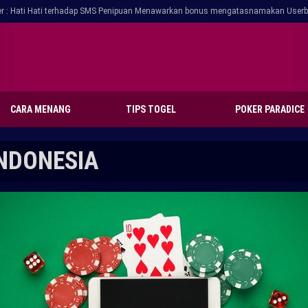
 Hati terhadap SMS Penipuan Menawarkan bonus mengatasnamakan Userbola dengan
CARA MENANG
TIPS TOGEL
POKER PARADICE
INDONESIA