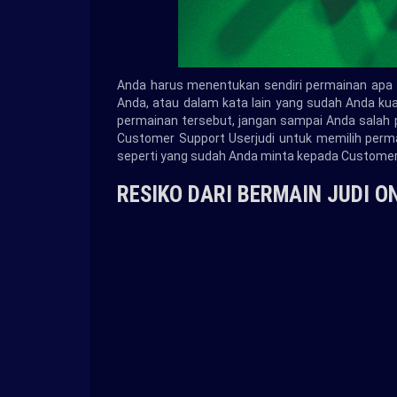
Anda harus menentukan sendiri permainan apa 
Anda, atau dalam kata lain yang sudah Anda ku
permainan tersebut, jangan sampai Anda salah p
Customer Support Userjudi untuk memilih perma
seperti yang sudah Anda minta kepada Customer 
RESIKO DARI BERMAIN JUDI O