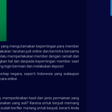
nline yang mengutamakan kepentingan para member
lakukan taruhan judi online dan bermitra bersama
i selalu memperlakukan member dengan ramah dan
gkan hal lain daripada kepentingan member saat
g ingin bermain dan melakukan deposit.
setiap negara, seperti Indonesia yang walaupun
ara online.
, memperkirakan hasil dari jenis permainan yang
nggunakan uang asli? Karena untuk berjudi memang
udah berfikir matang untuk berjudi, berarti Anda