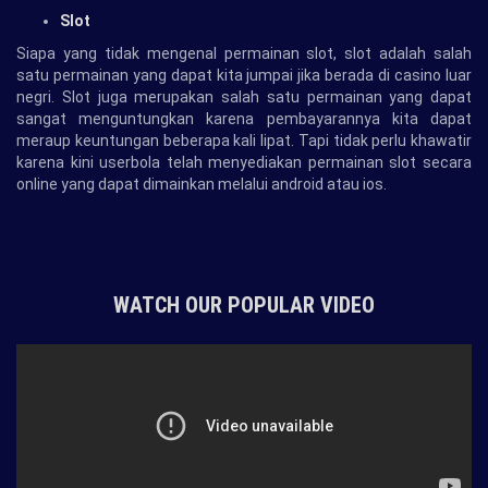
Slot
Siapa yang tidak mengenal permainan slot, slot adalah salah
satu permainan yang dapat kita jumpai jika berada di casino luar
negri. Slot juga merupakan salah satu permainan yang dapat
sangat menguntungkan karena pembayarannya kita dapat
meraup keuntungan beberapa kali lipat. Tapi tidak perlu khawatir
karena kini userbola telah menyediakan permainan slot secara
online yang dapat dimainkan melalui android atau ios.
WATCH OUR POPULAR VIDEO