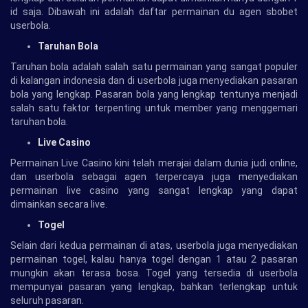
id saja. Dibawah ini adalah daftar permainan du agen sbobet
userbola.
Taruhan Bola
Taruhan bola adalah salah satu permainan yang sangat populer
di kalangan indonesia dan di userbola juga menyediakan pasaran
bola yang lengkap. Pasaran bola yang lengkap tentunya menjadi
salah satu faktor terpenting untuk member yang menggemari
taruhan bola.
Live Casino
Permainan Live Casino kini telah merajai dalam dunia judi online,
dan userbola sebagai agen terpercaya juga menyediakan
permainan live casino yang sangat lengkap yang dapat
dimainkan secara live.
Togel
Selain dari kedua permainan di atas, userbola juga menyediakan
permainan togel, kalau hanya togel dengan 1 atau 2 pasaran
mungkin akan terasa bosa. Togel yang tersedia di userbola
mempunyai pasaran yang lengkap, bahkan terlengkap untuk
seluruh pasaran.