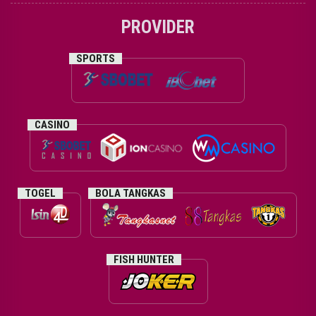
PROVIDER
SPORTS
CASINO
TOGEL
BOLA TANGKAS
FISH HUNTER