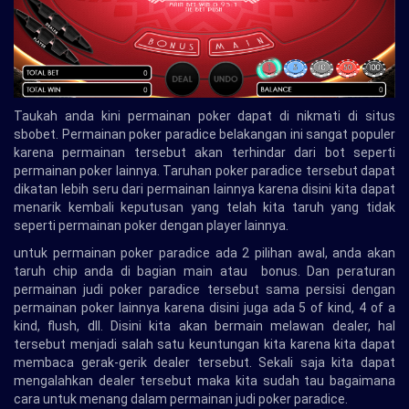
Taukah anda kini permainan poker dapat di nikmati di situs
sbobet. Permainan poker paradice belakangan ini sangat populer
karena permainan tersebut akan terhindar dari bot seperti
permainan poker lainnya. Taruhan poker paradice tersebut dapat
dikatan lebih seru dari permainan lainnya karena disini kita dapat
menarik kembali keputusan yang telah kita taruh yang tidak
seperti permainan poker dengan player lainnya.
untuk permainan poker paradice ada 2 pilihan awal, anda akan
taruh chip anda di bagian main atau bonus. Dan peraturan
permainan judi poker paradice tersebut sama persisi dengan
permainan poker lainnya karena disini juga ada 5 of kind, 4 of a
kind, flush, dll. Disini kita akan bermain melawan dealer, hal
tersebut menjadi salah satu keuntungan kita karena kita dapat
membaca gerak-gerik dealer tersebut. Sekali saja kita dapat
mengalahkan dealer tersebut maka kita sudah tau bagaimana
cara untuk menang dalam permainan judi poker paradice.